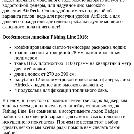
водостойкой фанеры, или надувное дно высокого
давления
AirDeck
. Очень удобно иметь под рукой оба
варианта полов, ведь для прогулки удобен AirDeck, а для
дальнего похода или длительной рыбалки лучше мощного
фанерного пола ничего нет!
Особенности линейки Fishing Line 2016:
комбинированная светло-темносерая раскраска лодки;
транцевая плита толщиной 28 мм, ламинированная
полимером;
ткань ПВХ плотностью 1100 грамм на квадратный метр
для всей лодки;
длина лодок от 270 до 390 см;
палуба из 12 миллиметровой водостойкой фанеры, либо
Airdeck - надувное дно высокого давления;
4 полукольца для фиксации топливного бака.
В целом, в и без того огромном семействе лодок Баджер, мы
теперь имеем дополнительную линейку отличных лодок
Fishing Line. Без сомнения, в ассортименте лодок Badger
найдется подходящий вариант для самого взыскательного и
искушенного покупателя. Причем не всегда этот выбор
сделать легко и мы всегда рады помочь вам сделать такой
выбор!