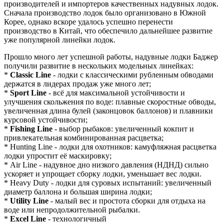
производителей и импортеров качественных надувных лодок.
Сначала производство лодок было организовано в Южной
Корее, однако вскоре удалось успешно перенести
производство в Китай, что обеспечило дальнейшее развитие
уже популярной линейки лодок.
Прошло много лет успешной работы, надувные лодки Баджер
получили развитие в нескольких модельных линейках:
*
Classic Line
- лодки с классическими рубленным обводами
держатся в лидерах продаж уже много лет;
*
Sport Line
- всё для максимальной устойчивости и
улучшения скольжения по воде: плавные скоростные обводы,
увеличенная длина булей (законцовок баллонов) и плавники
курсовой устойчивости;
*
Fishing Line
- выбор рыбаков: увеличенный кокпит и
привлекательная комбинированная расцветка;
* Hunting Line - лодки для охотников: камуфляжная расцветка
лодки упростит её маскировку;
* Air Line - надувное дно низкого давления (НДНД) сильно
ускоряет и упрощает сборку лодки, уменьшает вес лодки.
* Heavy Duty - лодки для суровых испытаний: увеличенный
диаметр баллона и большая ширина лодки;
*
Utility Line
- малый вес и простота сборки для отдыха на
воде или непродолжительной рыбалки.
*
Excel Line
- технологичный