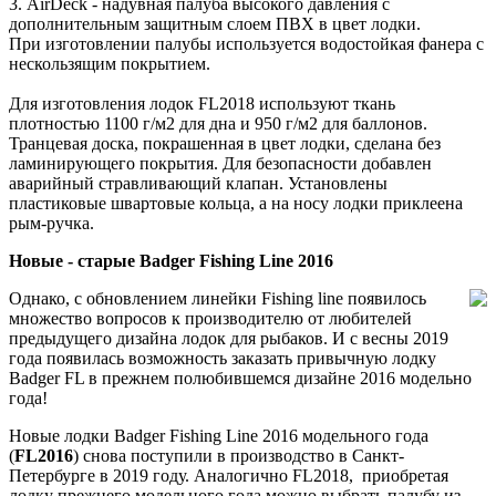
3. AirDeck - надувная палуба высокого давления с
дополнительным защитным слоем ПВХ в цвет лодки.
При изготовлении палубы используется водостойкая фанера с
нескользящим покрытием.
Для изготовления лодок FL2018 используют ткань
плотностью 1100 г/м2 для дна и 950 г/м2 для баллонов.
Транцевая доска, покрашенная в цвет лодки, сделана без
ламинирующего покрытия. Для безопасности добавлен
аварийный стравливающий клапан. Установлены
пластиковые швартовые кольца, а на носу лодки приклеена
рым-ручка.
Новые - старые Badger Fishing Line 2016
Однако, с обновлением линейки Fishing line появилось
множество вопросов к производителю от любителей
предыдущего дизайна лодок для рыбаков. И с весны 2019
года появилась возможность заказать привычную лодку
Badger FL в прежнем полюбившемся дизайне 2016 модельно
года!
Новые лодки Badger Fishing Line 2016 модельного года
(
FL2016
) снова поступили в производство в Санкт-
Петербурге в 2019 году. Аналогично FL2018, приобретая
лодку прежнего модельного года можно выбрать палубу из