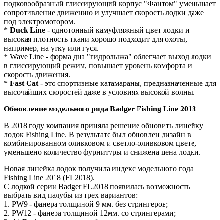
подковообразный глиссирующий корпус "Фантом" уменьшает
сопротивление движению и улучшает скорость лодки даже
под электромотором.
*
Duck Line
- однотонный камуфляжный цвет лодки и
высокая плотность ткани хорошо подходит для охоты,
например, на утку или гуся.
* Wave Line - форма дна "гидролыжа" облегчает выход лодки
в глиссирующий режим, повышает уровень комфорта и
скорость движения.
*
Fast Cat
- это спортивные катамараны, предназначенные для
высочайших скоростей даже в условиях высокой волны.
Обновление модельного ряда Badger Fishing Line 2018
В 2018 году компания приняла решение обновить линейку
лодок Fishing Line. В результате был обновлен дизайн в
комбинированном оливковом и светло-оливковом цвете,
уменьшено количество фурнитуры и снижена цена лодки.
Новая линейка лодок получила индекс модельного года
Fishing Line 2018 (FL2018).
С лодкой серии Badger FL2018 появилась возможность
выбрать вид палубы из трех вариантов:
1. PW9 - фанера толщиной 9 мм. без стрингеров;
2. PW12 - фанера толщиной 12мм. со стрингерами;