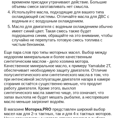
временем присадки утрачивают действие. Большие
объемы смеси заготавливать нет смысла.
Используйте масла, подходящие для вашего типа
охлаждающей системы. Отличайте масла для ДВС с
водяным и с воздушным охлаждением.
Масло для двигателя с водяным охлаждением обычно
имеет синий цвет. Такая смесь также будет
подкрашена синим, обращайте на это внимание, чтобы
случайно не перепутать готовую смесь топлива с
чистым бензином.
Еще пара слов про типы моторных масел. Выбор между
недорогим минеральным и более качественным
синтетическим маслом - дело хозяина мотора.
Качественное минеральное масло, к примеру Yamalube 2T,
обеспечивает необходимую защиту двигателя. Отличие
полусинтетического или синтетического масла в том, что
при интенсивной эксплуатации двигателя нагара в камере
сгорания остаётся существенно меньше, что продлит
работу двигателя. Кроме этого, выхлоп
синтетического масла заметно чище, это означает, что
запах выхлопа не будет мешать рыбалке, а несгоревшее
масло меньше загрязнит водоём.
В магазине
Моторка.PRO
представлен широкий выбор
масел как для 2–х тактных, так и для 4-х тактных моторов.