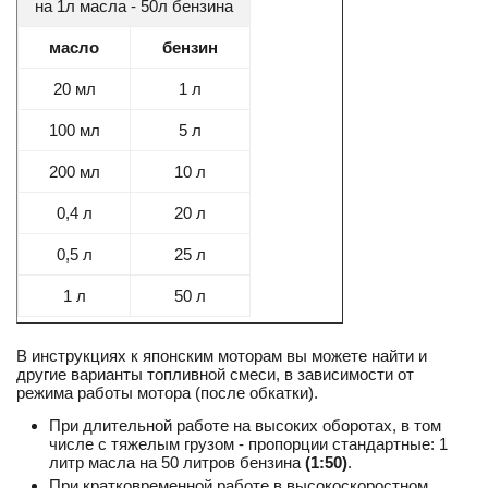
на 1л масла - 50л бензина
масло
бензин
20 мл
1 л
100 мл
5 л
200 мл
10 л
0,4 л
20 л
0,5 л
25 л
1 л
50 л
В инструкциях к японским моторам вы можете найти и
другие варианты топливной смеси, в зависимости от
режима работы мотора (после обкатки).
При длительной работе на высоких оборотах, в том
числе с тяжелым грузом - пропорции стандартные: 1
литр масла на 50 литров бензина
(1:50)
.
При кратковременной работе в высокоскоростном