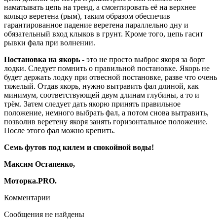
наматывать цепь на тренд, а смонтировать её на верхнее
кольцо веретена (рым), таким образом обеспечив
гарантированное падение веретена параллельно дну и
обязательный вход клыков в грунт. Кроме того, цепь гасит
рывки фала при волнении.
Постановка на якорь
- это не просто выброс якоря за борт
лодки. Следует помнить о правильной постановке. Якорь не
будет держать лодку при отвесной постановке, разве что очень
тяжелый. Отдав якорь, нужно вытравить фал длиной, как
минимум, соответствующей двум длинам глубины, а то и
трём. Затем следует дать якорю принять правильное
положение, немного выбрать фал, а потом снова вытравить,
позволив веретену якоря занять горизонтальное положение.
После этого фал можно крепить.
Семь футов под килем и спокойной воды!
Максим Остапенко,
Моторка.PRO.
Комментарии
Сообщения не найдены