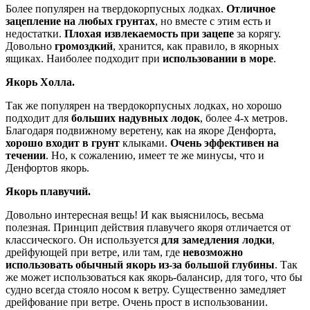
Более популярен на твердокорпусных лодках.
Отличное
зацепление на любых грунтах
, но вместе с этим есть и
недостатки.
Плохая извлекаемость при зацепе
за корягу.
Довольно
громоздкий
, хранится, как правило, в якорных
ящиках. Наиболее подходит при
использовании в море
.
Якорь Холла.
Так же популярен на твердокорпусных лодках, но хорошо
подходит для
больших надувных лодок
, более 4-х метров.
Благодаря подвижному веретену, как на якоре Денфорта,
хорошо входит в грунт
клыками.
Очень эффективен на
течении
. Но, к сожалению, имеет те же минусы, что и
Денфортов якорь.
Якорь плавучий.
Довольно интересная вещь! И как выяснилось, весьма
полезная. Принцип действия плавучего якоря отличается от
классического. Он используется
для замедления лодки
,
дрейфующей при ветре, или там, где
невозможно
использовать обычный якорь из-за большой глубины
. Так
же может использоваться как якорь-балансир, для того, что бы
судно всегда стояло носом к ветру. Существенно замедляет
дрейфование при ветре. Очень прост в использовании.