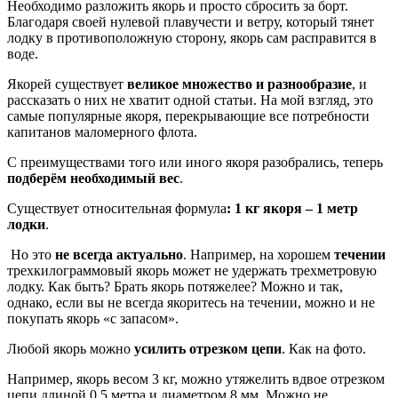
Необходимо разложить якорь и просто сбросить за борт.
Благодаря своей нулевой плавучести и ветру, который тянет
лодку в противоположную сторону, якорь сам расправится в
воде.
Якорей существует
великое множество и разнообразие
, и
рассказать о них не хватит одной статьи. На мой взгляд, это
самые популярные якоря, перекрывающие все потребности
капитанов маломерного флота.
С преимуществами того или иного якоря разобрались, теперь
подберём необходимый вес
.
Существует относительная формула
: 1 кг якоря – 1 метр
лодки
.
Но это
не всегда актуально
. Например, на хорошем
течении
трехкилограммовый якорь может не удержать трехметровую
лодку. Как быть? Брать якорь потяжелее? Можно и так,
однако, если вы не всегда якоритесь на течении, можно и не
покупать якорь «с запасом».
Любой якорь можно
усилить отрезком цепи
. Как на фото.
Например, якорь весом 3 кг, можно утяжелить вдвое отрезком
цепи длиной 0,5 метра и диаметром 8 мм. Можно не