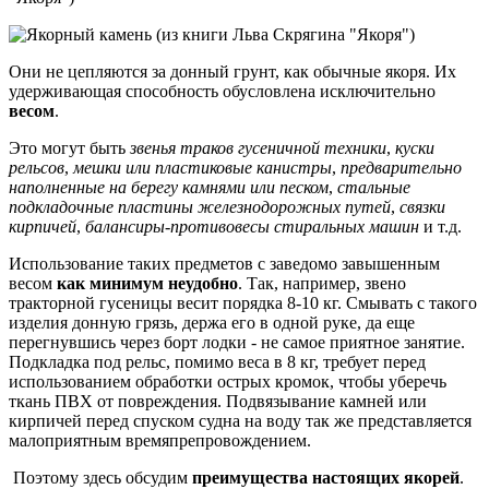
Они не цепляются за донный грунт, как обычные якоря. Их
удерживающая способность обусловлена исключительно
весом
.
Это могут быть
звенья траков гусеничной техники
,
куски
рельсов
,
мешки или пластиковые канистры
,
предварительно
наполненные на берегу камнями или песком
,
стальные
подкладочные пластины железнодорожных путей
,
связки
кирпичей
,
балансиры-противовесы стиральных машин
и т.д.
Использование таких предметов с заведомо завышенным
весом
как минимум неудобно
. Так, например, звено
тракторной гусеницы весит порядка 8-10 кг. Смывать с такого
изделия донную грязь, держа его в одной руке, да еще
перегнувшись через борт лодки - не самое приятное занятие.
Подкладка под рельс, помимо веса в 8 кг, требует перед
использованием обработки острых кромок, чтобы уберечь
ткань ПВХ от повреждения. Подвязывание камней или
кирпичей перед спуском судна на воду так же представляется
малоприятным времяпрепровождением.
Поэтому здесь обсудим
преимущества настоящих якорей
.