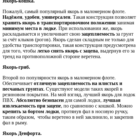
Якорь-кошка.
Пожалуй, самый популярный якорь в маломерном флоте.
Надёжен
,
удобен
,
универсален
. Такая конструкция позволяет
хранить якорь в транспортировочном положении
занимая
минимум места в лодке
. При использовании же, якорь
раскладывается и увеличивает свою
зацепляемость
за грунт
за счёт клыков (рогов). Якорь сделан складным не только для
удобства транспортировки, такая конструкция предусмотрена
для того, чтобы
легко снять якорь с зацепа
, выдернув его за
тренд на противоположной стороне веретена.
Якорь-гриб.
Второй по популярности якорь в маломерном флоте.
Обеспечивает
отличную зацепляемость на илистых и
песчаных грунтах
. Существуют модели таких якорей в
резиновом покрытии. На мой взгляд, лучший якорь для лодок
ПВХ.
Абсолютно безопасен
для самой лодки,
лучшая
извлекаемость при зацепе
, по сравнению с кошкой. Можно
крепить за бортом лодки
, протянув фал в носовую ручку,
таким образом, чтобы веретено в ней заклинило, и закрепив
фал в рыму.
Якорь Денфорта.