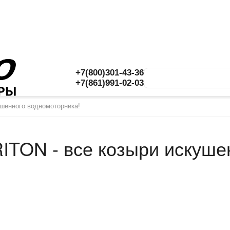
+7(800)301-43-36
+7(861)991-02-03
шенного водномоторника!
ITON - все козыри искуше