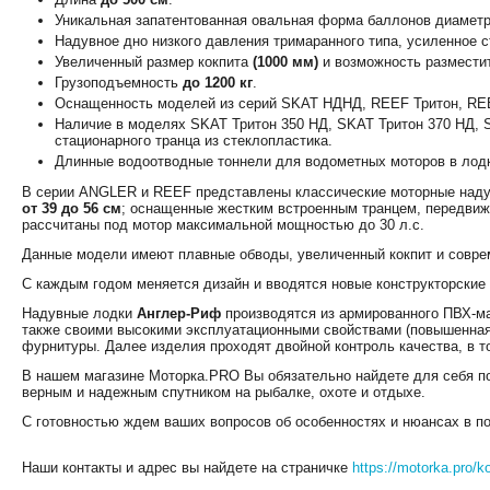
Уникальная запатентованная овальная форма баллонов диаме
Надувное дно низкого давления тримаранного типа, усиленное с
Увеличенный размер кокпита
(1000 мм)
и возможность размести
Грузоподъемность
до 1200 кг
.
Оснащенность моделей из серий SKAT НДНД, REEF Тритон, R
Наличие в моделях SKAT Тритон 350 НД, SKAT Тритон 370 НД, 
стационарного транца из стеклопластика.
Длинные водоотводные тоннели для водометных моторов в лодк
В серии ANGLER и REEF представлены классические моторные наду
от 39 до 56 см
; оснащенные жестким встроенным транцем, передви
рассчитаны под мотор максимальной мощностью до
30 л.с.
Данные модели имеют плавные обводы, увеличенный кокпит и совре
С каждым годом меняется дизайн и вводятся новые конструкторские 
Надувные лодки
Англер-Риф
производятся из армированного ПВХ-мат
также своими высокими эксплуатационными свойствами (повышенная 
фурнитуры. Далее изделия проходят двойной контроль качества, в т
В нашем магазине Моторка.PRO Вы обязательно найдете для себя п
верным и надежным спутником на рыбалке, охоте и отдыхе.
С готовностью ждем ваших вопросов об особенностях и нюансах в по
Наши контакты и адрес вы найдете на страничке
https://motorka.pro/k