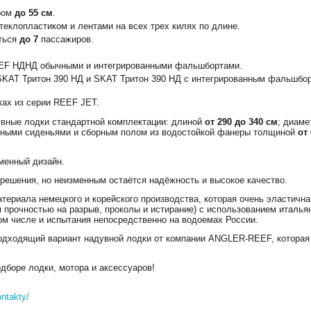
тром
до 55 см
.
теклопластиком и лентами на всех трех килях по длине.
ться
до 7
пассажиров.
EEF НДНД обычными и интегрированными фальшбортами.
SKAT Тритон 390 НД и SKAT Тритон 390 НД с интегрированным фальшбо
ах из серии REEF JET.
вные лодки стандартной комплектации: длиной
от 290 до 340 см
; диаме
жными сиденьями и сборным полом из водостойкой фанеры толщиной
от
менный дизайн.
решения, но неизменным остаётся надёжность и высокое качество.
ериала немецкого и корейского производства, которая очень эластична
прочностью на разрыв, проколы и истирание) с использованием италья
ом числе и испытания непосредственно на водоемах России.
одходящий вариант надувной лодки от компании ANGLER-REEF, которая
дборе лодки, мотора и аксессуаров!
ontakty/