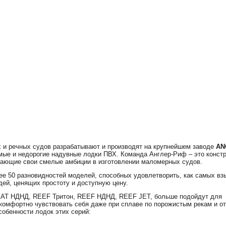
х и речных судов разрабатывают и производят на крупнейшем заводе
AN
мые и недорогие надувные лодки ПВХ. Команда Англер-Риф – это констр
ощающие свои смелые амбиции в изготовлении маломерных судов.
е 50 разновидностей моделей, способных удовлетворить, как самых в
дей, ценящих простоту и доступную цену.
KAT НДНД, REEF Тритон, REEF НДНД, REEF JET, больше подойдут для
 комфортно чувствовать себя даже при сплаве по порожистым рекам и о
обенности лодок этих серий: