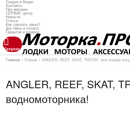
Скидки и Акции
Контакты
Про магазин
СЕРВИС центр
Новости
Статьи
Как сделать заказ?
Доставка и оплата
Гарантия и возврат
Каталог
Главная
Статьи
ANGLER, REEF, SKAT, TRITON - все козыри иску
/
/
ANGLER, REEF, SKAT, TR
водномоторника!