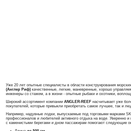
Уже 20 лет опытные специалисты в области конструирования морски
(Англер Риф)
качественные, легкие, маневренные, хорошо управляе
инженеры со стажем, а в жизни - опытные рыбаки и охотники, вопл
Широкий ассортимент компании
ANGLER-REEF
насчитывает уже боле
покупателей, которые привыкли приобретать самое лучшее, так и лю
Например, надувные лодки, выпускаемые под торговыми марками S
профессионалов и любителей активного отдыха на воде. Уверенно и
с каменистыми берегами и дном пассажирам помогают следующие ос
Длина
до 500 см
.