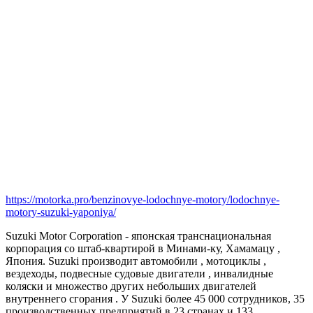
https://motorka.pro/benzinovye-lodochnye-motory/lodochnye-
motory-suzuki-yaponiya/
Suzuki Motor Corporation - японская транснациональная
корпорация со штаб-квартирой в Минами-ку, Хамамацу ,
Япония. Suzuki производит автомобили , мотоциклы ,
вездеходы, подвесные судовые двигатели , инвалидные
коляски и множество других небольших двигателей
внутреннего сгорания . У Suzuki более 45 000 сотрудников, 35
производственных предприятий в 23 странах и 133