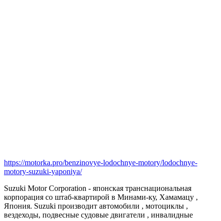
https://motorka.pro/benzinovye-lodochnye-motory/lodochnye-
motory-suzuki-yaponiya/
Suzuki Motor Corporation - японская транснациональная
корпорация со штаб-квартирой в Минами-ку, Хамамацу ,
Япония. Suzuki производит автомобили , мотоциклы ,
вездеходы, подвесные судовые двигатели , инвалидные