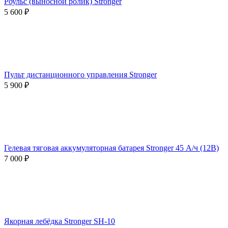
Роульс (выносной ролик) Stronger
5 600
₽
Пульт дистанционного управления Stronger
5 900
₽
Гелевая тяговая аккумуляторная батарея Stronger 45 А/ч (12В)
7 000
₽
Якорная лебёдка Stronger SH-10