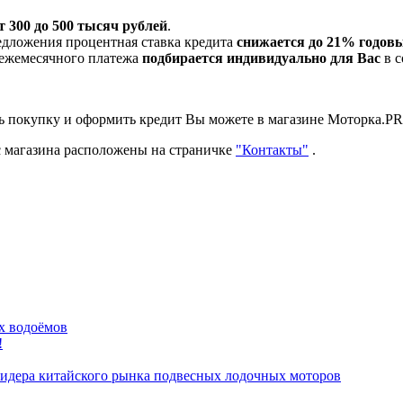
т 300 до 500 тысяч рублей
.
едложения процентная ставка кредита
снижается до 21% годов
 ежемесячного платежа
подбирается индивидуально
для Вас
в с
ть покупку и оформить кредит Вы можете в магазине Моторка.P
с магазина расположены на страничке
"Контакты"
.
х водоёмов
!
идера китайского рынка подвесных лодочных моторов