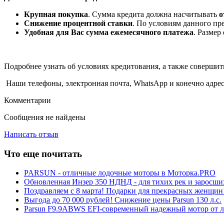
Крупная покупка
. Сумма кредита должна насчитывать
о
Снижение процентной ставки
. По условиям данного пр
Удобная для Вас сумма ежемесячного платежа
. Размер
Подробнее узнать об условиях кредитования, а также соверши
Наши телефоны, электронная почта, WhatsApp и конечно адре
Комментарии
Сообщения не найдены
Написать отзыв
Что еще почитать
PARSUN - отличные лодочные моторы в Моторка.PRO
Обновленная Инзер 350 НДНД - для тихих рек и заросши
Поздравляем с 8 марта! Подарки для прекрасных женщин
Выгода до 70 000 рублей! Снижение цены Parsun 130 л.с.
Parsun F9.9ABWS EFI-современный надежный мотор от л