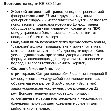
Достоинства
лодки RB-330 12мм.
Жёсткий встроенный транец
из водонепроницаемой
фанеры
толщиной 27 мм
с двумя накладками:
фанерной снаружи и металлической внутри - позволяет
использовать подвесной
мотор до 15 л.с.
. Транец
оборудован
сливным клапаном
.
Косынки из ПВХ
между транцем и баллонами защищают кокпит от
попадания брызг от мотора.
Надувной киль
позволяет легко преодолевать волны,
"разрезая" их, гасит вращательный момент от винта
мотора, препятствует прогибу дна лодки внутрь. Киль
усилен
днищевым привалом
, удерживающим его
форму и защищающим дно лодки при столкновении с
подводным препятствием (камнем, корягой).
Сплошной жёсткий пол со
стрингерами.
Секции водостойкой фанеры толщиной 9
мм соединяются между собой креплением шип-паз,
образуя единое целое.
В лодку может быть
под
заказ
установлен
усиленный пол толщиной 12
мм
.
Дополнительную прочность дну придают
алюминиевые стрингера
. Бесшумный нескользкий
фанерный пайол создаёт идеальные условия для
рыбалки стоя в лодке.