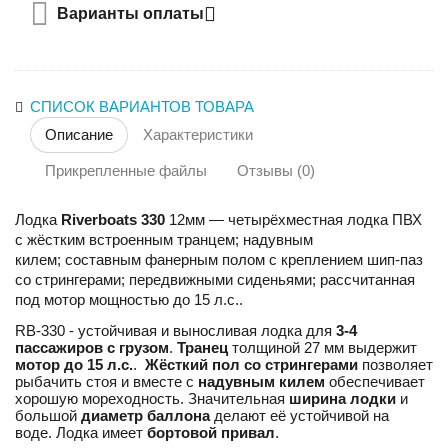
Варианты оплаты
СПИСОК ВАРИАНТОВ ТОВАРА
Описание
Характеристики
Прикрепленные файлы
Отзывы (0)
Лодка
Riverboats 330
12мм ― четырёхместная лодка ПВХ
с жёстким встроенным транцем;
надувным
килем;
составным фанерным полом с креплением шип-паз
со стрингерами; передвижными сиденьями; рассчитанная
под мотор мощностью до 15 л.с..
RB-330 - устойчивая и выносливая лодка для
3-4
пассажиров с грузом
.
Транец
толщиной 27 мм выдержит
мотор до 15 л.с.
.
Жёсткий пол со стрингерами
позволяет
рыбачить стоя и вместе с
надувным килем
обеспечивает
хорошую мореходность. Значительная
ширина лодки
и
большой
диаметр баллона
делают её устойчивой на
воде. Лодка имеет
бортовой привал
.