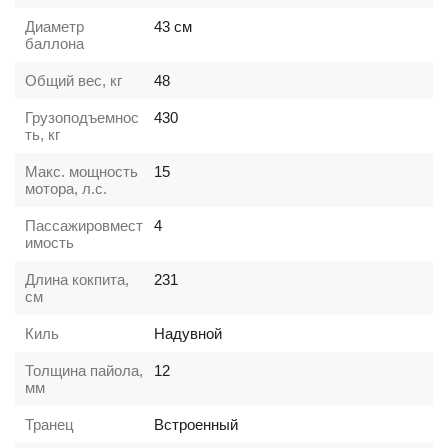
Диаметр
43
см
баллона
Общий вес, кг
48
Грузоподъемнос
430
ть, кг
Макс. мощность
15
мотора, л.с.
Пассажировмест
4
имость
Длина кокпита,
231
см
Киль
Надувной
Толщина пайола,
12
мм
Транец
Встроенный