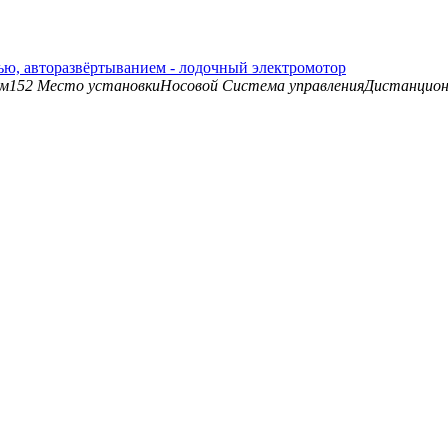
алью, авторазвёртыванием - лодочный электромотор
см
152
Место установки
Носовой
Система управления
Дистанцион