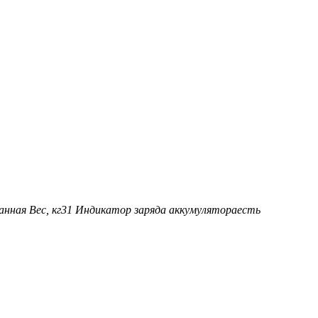
анная
Вес, кг
31
Индикатор заряда аккумулятора
есть