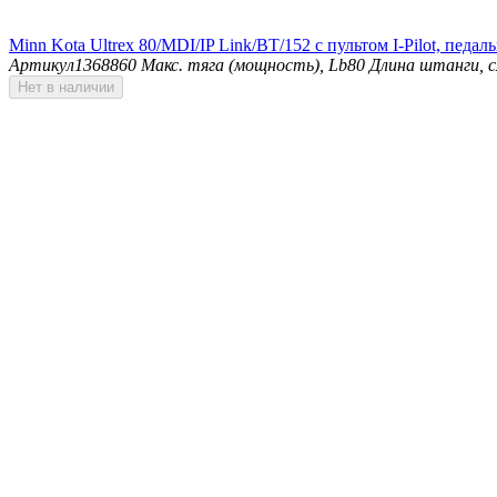
Minn Kota Ultrex 80/MDI/IP Link/BT/152 с пультом I-Pilot, педа
Артикул
1368860
Макс. тяга (мощность), Lb
80
Длина штанги, 
Нет в наличии