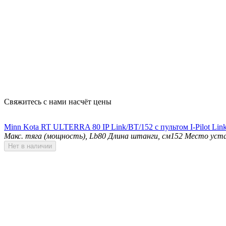
Свяжитесь с нами насчёт цены
Minn Kota RT ULTERRA 80 IP Link/BT/152 с пультом I-Pilot Li
Макс. тяга (мощность), Lb
80
Длина штанги, см
152
Место уста
Нет в наличии