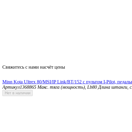
Свяжитесь с нами насчёт цены
Minn Kota Ultrex 80/MSI/IP Link/BT/152 с пультом I-Pilot, педа
Артикул
1368865
Макс. тяга (мощность), Lb
80
Длина штанги, 
Нет в наличии