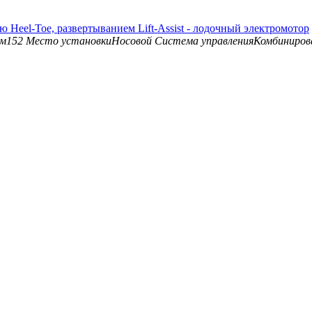
лью Heel-Toe, развертыванием Lift-Assist - лодочный электромотор
см
152
Место установки
Носовой
Система управления
Комбиниров