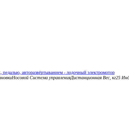
nk, педалью, авторазвёртыванием - лодочный электромотор
новки
Носовой
Система управления
Дистанционная
Вес, кг
25
Инд