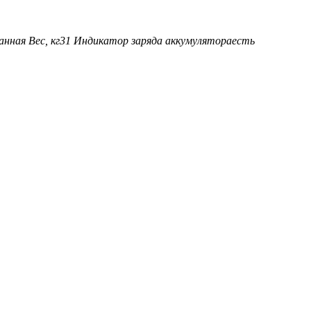
анная
Вес, кг
31
Индикатор заряда аккумулятора
есть