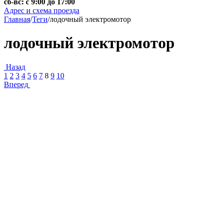
сб-вс: с 9:00 до 17:00
Адрес и схема проезда
Главная
/
Теги
/
лодочный электромотор
лодочный электромотор
Назад
1
2
3
4
5
6
7
8
9
10
Вперед