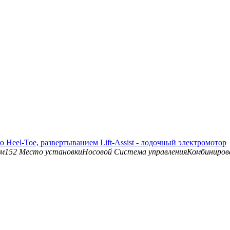
лью Heel-Toe, развертыванием Lift-Assist - лодочный электромотор
см
152
Место установки
Носовой
Система управления
Комбиниров