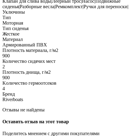
Клапан для слива воды|Леерный трос|Насос|Подвижные
сиденья|Разборные весла|Ремкомплект|Ручки для переноски|
Уключины
Тип
Моторная
Тип сиденья
Жесткое
Материал
Армированный ПВХ
Плотность материала, г/м2
900
Количество сидячих мест
2
Плотность днища, г/м2
900
Kоличество гермоотсеков
4
Бренд
Riverboats
Отзывы не найдены
Оставить отзыв на этот товар
Поделитесь мнением с другими покупателями