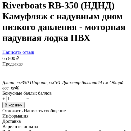
Riverboats RB-350 (НДНД)
Камуфляж с надувным дном
низкого давления - моторная
надувная лодка ПВХ
Написать отзыв
65 800
₽
Предзаказ
Длина, см
350
Ширина, см
161
Диаметр баллона
44 см
Общий
вес, кг
40
Бонусные баллы:
баллов
+
−
В корзину
Отложить
Написать сообщение
Информация
Доставка
Варианты оплаты