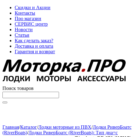
Скидки и Акции
Контакты
Про магазин
СЕРВИС центр
Новости
Статьи
Как сделать заказ?
Доставка и оплата
Гарантия и возврат
Поиск товаров
Начните вводить текст, что бы быстро найти нужные
товары!
Главная
/
Каталог
/
Лодки моторные из ПВХ
/
Лодки РиверБоатс
(RiverBoats)
/
Лодки РиверБоатс (RiverBoats): Тип дна=с