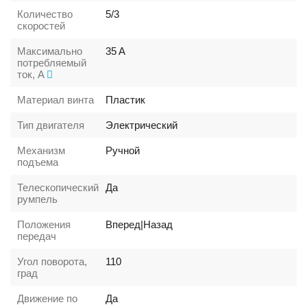
Количество
5/3
скоростей
Максимально
35
A
потребляемый
ток, A
Материал винта
Пластик
Тип двигателя
Электрический
Механизм
Ручной
подъема
Телескопический
Да
румпель
Положения
Вперед|Назад
передач
Угол поворота,
110
град
Движение по
Да