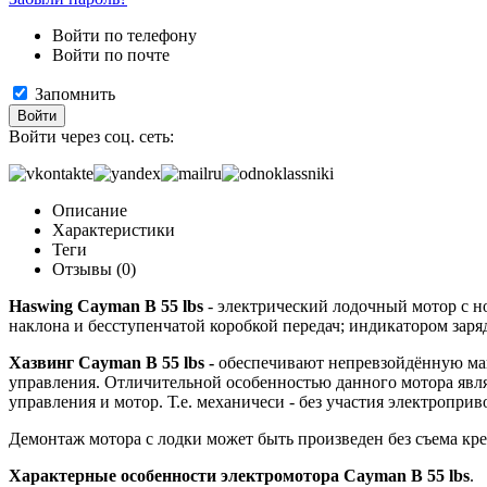
Войти по телефону
Войти по почте
Запомнить
Войти
Войти через соц. сеть:
Описание
Характеристики
Теги
Отзывы (0)
Haswing Cayman B 55 lbs
- электрический лодочный мотор с н
наклона и бесступенчатой коробкой передач; индикатором заряд
Хазвинг Cayman B 55 lbs
-
обеспечивают непревзойдённую манё
управления. Отличительной особенностью данного мотора явля
управления и мотор. Т.е. механичеси - без участия электропри
Демонтаж мотора с лодки может быть произведен без съема к
Характерные особенности электромотора Cayman B 55 lbs
.