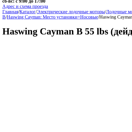
сб-вс: с 9:00 до 17:00
Адрес и схема проезда
Главная
/
Каталог
/
Электрические лодочные моторы
/
Лодочные м
В
/
Haswing Cayman: Место установки=Носовые
/
Haswing Cayman 
Haswing Cayman B 55 lbs (дей