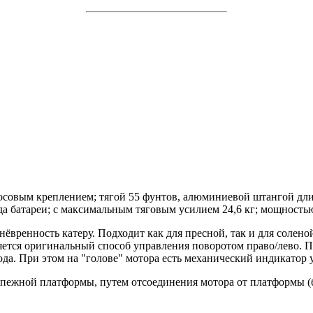
осовым креплением; тягой 55 фунтов, алюминиевой штангой дли
а батареи; с максимальным тяговым усилием 24,6 кг; мощностью д
вренность катеру. Подходит как для пресной, так и для солен
ется оригинальный способ управления поворотом право/лево. По
вода. При этом на "голове" мотора есть механический индикатор 
репежной платформы, путем отсоединения мотора от платформы 