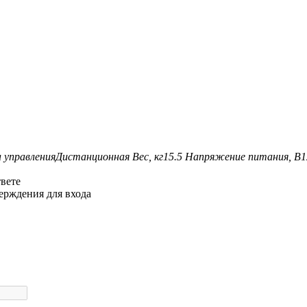
 управления
Дистанционная
Вес, кг
15.5
Напряжение питания, В
1
твете
ерждения для входа