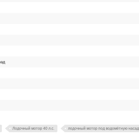
зад
Лодочный мотор 40 л.с.
лодочный мотор под водомётную насад