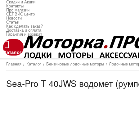
Скидки и Акции
Контакты
Про магазин
СЕРВИС центр
Новости
Статьи
Как сделать заказ?
Доставка и оплата
Гарантия и возврат
Каталог
Главная
Каталог
Бензиновые лодочные моторы
Лодочные мот
/
/
/
Sea-Pro T 40JWS водомет (румп