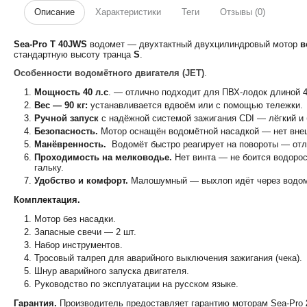
Описание
Характеристики
Теги
Отзывы (0)
Sea-Pro T 40JWS
водомет ― двухтактный двухцилиндровый мотор
в
стандартную высоту транца
S
.
Особенности водомётного двигателя (JET)
.
Мощность 40 л.с
. — отлично подходит для ПВХ-лодок длиной 4
Вес — 90 кг:
устанавливается вдвоём или с помощью тележки.
Ручной запуск
с надёжной системой зажигания CDI — лёгкий и
Безопасность.
Мотор оснащён водомётной насадкой — нет внешн
Манёвренность.
Водомёт быстро реагирует на повороты — отли
Проходимость на мелководье.
Нет винта — не боится водорос
гальку.
Удобство и комфорт.
Малошумный — выхлоп идёт через водомё
Комплектация.
Мотор без насадки.
Запасные свечи ― 2 шт.
Набор инструментов.
Тросовый талреп для аварийного выключения зажигания (чека).
Шнур аварийного запуска двигателя.
Руководство по эксплуатации на русском языке.
Гарантия.
Производитель предоставляет гарантию моторам Sea-Pro