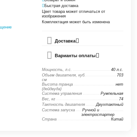
Быстрая доставка
Цвет товара может отличаться от
изображения
Комплектация может быть изменена
бщение
Доставка
Варианты оплаты
Мощность, л.с.
40 л.с.
Объем двигателя, куб.
703
см
Высота транца
нет
(дейдвуда)
Система управления
Румпельная
Вес, кг
74
Тактность двигателя
Двухтактный
Система запуска
Ручной и
электростартер
Страна
Китай