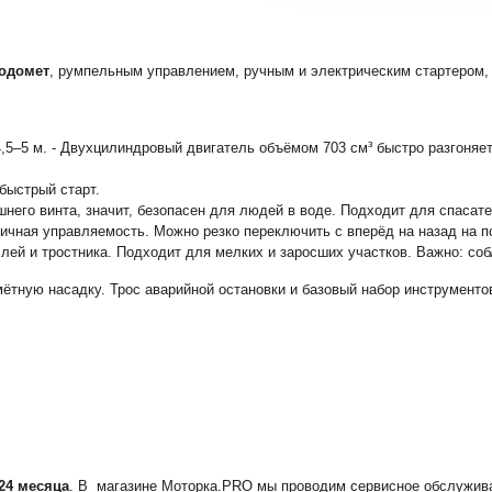
одомет
, румпельным управлением, ручным и электрическим стартером,
,5–5 м. - Двухцилиндровый двигатель объёмом 703 см³ быстро разгоняе
 быстрый старт.
его винта, значит, безопасен для людей в воде. Подходит для спасате
чная управляемость. Можно резко переключить с вперёд на назад на по
лей и тростника. Подходит для мелких и заросших участков. Важно: соб
тную насадку. Трос аварийной остановки и базовый набор инструмент
24 месяца
. В магазине Моторка.PRO мы проводим сервисное обслужива