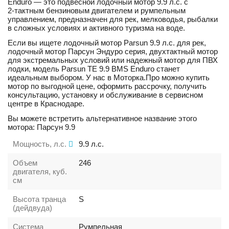
Enduro — это подвесной лодочный мотор 9.9 л.с. с
2‑тактным бензиновым двигателем и румпельным
управлением, предназначен для рек, мелководья, рыбалки
в сложных условиях и активного туризма на воде.
Если вы ищете лодочный мотор Parsun 9.9 л.с. для рек,
лодочный мотор Парсун Эндуро серия, двухтактный мотор
для экстремальных условий или надежный мотор для ПВХ
лодки, модель Parsun TE 9.9 BMS Enduro станет
идеальным выбором. У нас в Моторка.Про можно купить
мотор по выгодной цене, оформить рассрочку, получить
консультацию, установку и обслуживание в сервисном
центре в Краснодаре.
Вы можете встретить альтернативное название этого
мотора: Парсун 9.9
Мощность, л.с.
9.9
л.с.
Объем
246
двигателя, куб.
см
Высота транца
S
(дейдвуда)
Система
Румпельная