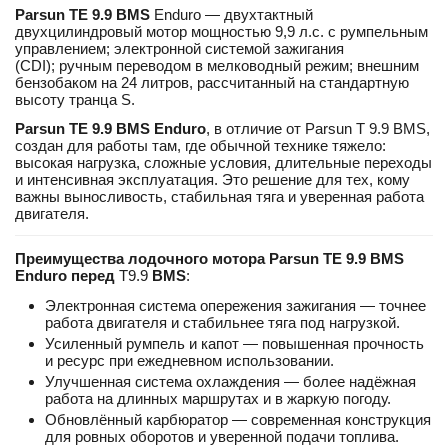
Parsun TE 9.9 BMS
Enduro ― двухтактный
двухцилиндровый мотор мощностью 9,9 л.с. с румпельным
управлением; электронной системой зажигания
(CDI); ручным переводом в мелководный режим; внешним
бензобаком на 24 литров, рассчитанный на стандартную
высоту транца S.
Parsun TE 9.9 BMS Enduro
, в отличие от Parsun T 9.9 BMS,
создан для работы там, где обычной технике тяжело:
высокая нагрузка, сложные условия, длительные переходы
и интенсивная эксплуатация. Это решение для тех, кому
важны выносливость, стабильная тяга и уверенная работа
двигателя.
Преимущества лодочного мотора
Parsu
n TE 9.9 BMS
Enduro перед
T9.9
BMS
:
Электронная система опережения зажигания — точнее
работа двигателя и стабильнее тяга под нагрузкой.
Усиленный румпель и капот — повышенная прочность
и ресурс при ежедневном использовании.
Улучшенная система охлаждения — более надёжная
работа на длинных маршрутах и в жаркую погоду.
Обновлённый карбюратор — современная конструкция
для ровных оборотов и уверенной подачи топлива.