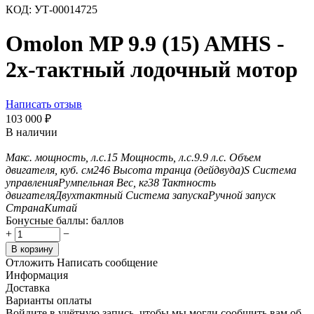
КОД:
УТ-00014725
Omolon MP 9.9 (15) AMHS -
2х-тактный лодочный мотор
Написать отзыв
103 000
₽
В наличии
Макс. мощность, л.с.
15
Мощность, л.с.
9.9 л.с.
Объем
двигателя, куб. см
246
Высота транца (дейдвуда)
S
Система
управления
Румпельная
Вес, кг
38
Тактность
двигателя
Двухтактный
Система запуска
Ручной запуск
Страна
Китай
Бонусные баллы:
баллов
+
−
В корзину
Отложить
Написать сообщение
Информация
Доставка
Варианты оплаты
Войдите в учётную запись, чтобы мы могли сообщить вам об