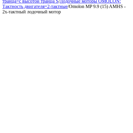
транца=с высотой транца S
/
Лодочные моторы OMOLON:
Тактность двигателя=2-тактные
/
Omolon MP 9.9 (15) AMHS -
2х-тактный лодочный мотор