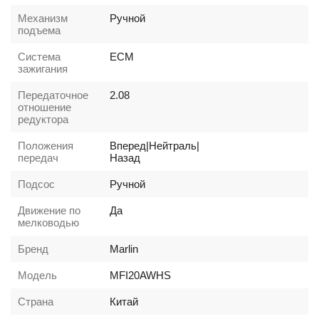
Механизм
Ручной
подъема
Система
ECM
зажигания
Передаточное
2.08
отношение
редуктора
Положения
Вперед|Нейтраль|
передач
Назад
Подсос
Ручной
Движение по
Да
мелководью
Бренд
Marlin
Модель
MFI20AWHS
Страна
Китай