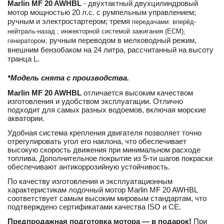
Marlin MF 20 AWHBL
- двухтактный двухцилиндровый
мотор мощностью 20 л.с. с румпельным управлением;
ручным и электростартером; тремя
передачами:
вперёд-
нейтраль-назад ; инжекторной системой зажигания (ECM);
ручным переводом в мелководный режим,
генератором;
внешним бензобаком на 24 литра, рассчитанный на высоту
транца L
.
*Модель снята с производства.
Marlin MF 20 AWHBL
отличается высоким качеством
изготовления и удобством эксплуатации. Отлично
подходит для самых разных водоемов, включая морские
акватории.
Удобная система крепления двигателя позволяет точно
отрегулировать угол его наклона, что обеспечивает
высокую скорость движения при минимальном расходе
топлива. Дополнительное покрытие из 5-ти шагов покраски
обеспечивают антикоррозийную устойчивость.
По качеству изготовления и эксплуатационным
характеристикам лодочный мотор
Marlin MF 20 AWHBL
соответствует самым высоким мировым стандартам, что
подтверждено сертификатами качества ISO и CE.
Предпродажная подготовка мотора ― в подарок!
При