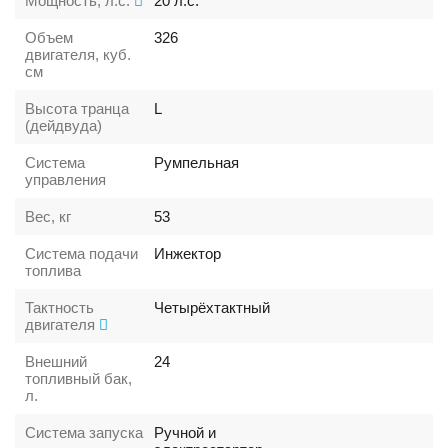
Мощность, л.с.
20
л.с.
Объем
326
двигателя, куб.
см
Высота транца
L
(дейдвуда)
Система
Румпельная
управления
Вес, кг
53
Система подачи
Инжектор
топлива
Тактность
Четырёхтактный
двигателя
Внешний
24
топливный бак,
л.
Система запуска
Ручной и