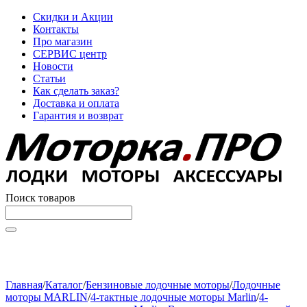
Скидки и Акции
Контакты
Про магазин
СЕРВИС центр
Новости
Статьи
Как сделать заказ?
Доставка и оплата
Гарантия и возврат
Поиск товаров
Начните вводить текст, что бы быстро найти нужные
товары!
Главная
/
Каталог
/
Бензиновые лодочные моторы
/
Лодочные
моторы MARLIN
/
4-тактные лодочные моторы Marlin
/
4-