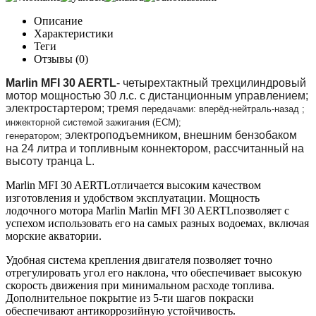
Описание
Характеристики
Теги
Отзывы (0)
Marlin MFI 30 AERTL
- четырехтактный трехцилиндровый
мотор мощностью 30 л.с. с дистанционным управлением;
электростартером; тремя
передачами:
вперёд-
нейтраль-назад ;
инжекторной системой зажигания (ECM);
электроподъемником, внешним бензобаком
генератором;
на 24 литра и топливным коннектором, рассчитанный на
высоту транца L
.
Marlin MFI 30 AERTLотличается высоким качеством
изготовления и удобством эксплуатации. Мощность
лодочного мотора Marlin Marlin MFI 30 AERTLпозволяет с
успехом использовать его на самых разных водоемах, включая
морские акватории.
Удобная система крепления двигателя позволяет точно
отрегулировать угол его наклона, что обеспечивает высокую
скорость движения при минимальном расходе топлива.
Дополнительное покрытие из 5-ти шагов покраски
обеспечивают антикоррозийную устойчивость.