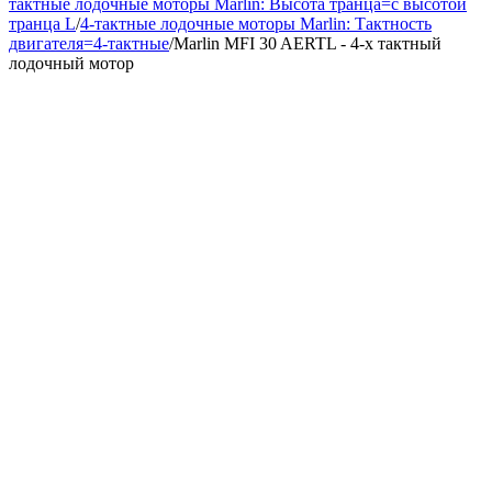
тактные лодочные моторы Marlin: Высота транца=с высотой
транца L
/
4-тактные лодочные моторы Marlin: Тактность
двигателя=4-тактные
/
Marlin MFI 30 AERTL - 4-х тактный
лодочный мотор