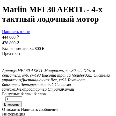
Marlin MFI 30 AERTL - 4-х
тактный лодочный мотор
Написать отзыв
444 000
₽
478 800
₽
Вы экономите:
34 800
₽
Предзаказ
Артикул
MFI 30 AERTL
Мощность, л.с.
30 л.с.
Объем
двигателя, куб. см
498
Высота транца (дейдвуда)
L
Система
управления
Дистанционная
Вес, кг
93
Тактность
двигателя
Четырёхтактный
Система
запуска
Электростартер
Страна
Китай
Бонусные баллы:
баллов
+
−
В корзину
Отложить
Написать сообщение
Информация