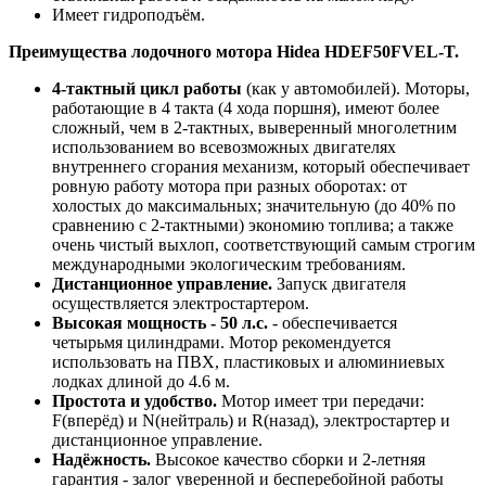
Имеет гидроподъём.
Преимущества лодочного мотора
Hidea HDEF50FVEL-T
.
4-тактный цикл работы
(как у автомобилей). Моторы,
работающие в 4 такта (4 хода поршня), имеют более
сложный, чем в 2-тактных, выверенный многолетним
использованием во всевозможных двигателях
внутреннего сгорания механизм, который обеспечивает
ровную работу мотора при разных оборотах: от
холостых до максимальных; значительную (до 40% по
сравнению с 2-тактными) экономию топлива; а также
очень чистый выхлоп, соответствующий самым строгим
международными экологическим требованиям.
Дистанционное управление
.
Запуск двигателя
осуществляется электростартером.
Высокая мощность - 50 л.с.
- обеспечивается
четырьмя цилиндрами. Мотор рекомендуется
использовать на ПВХ, пластиковых и алюминиевых
лодках длиной до 4.6 м.
Простота и удобство.
Мотор имеет три передачи:
F(вперёд) и N(нейтраль) и R(назад), электростартер и
дистанционное управление.
Надёжность.
Высокое качество сборки и 2-летняя
гарантия - залог уверенной и бесперебойной работы