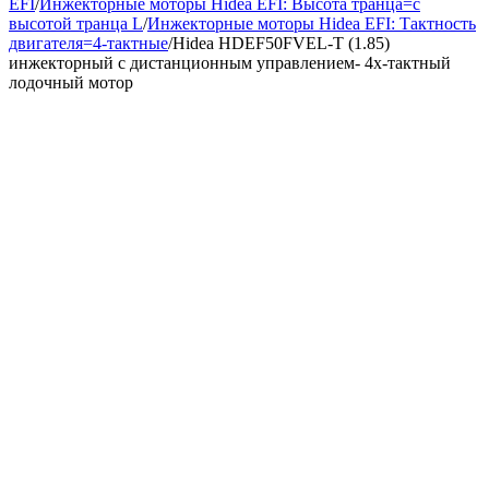
EFI
/
Инжекторные моторы Hidea EFI: Высота транца=с
высотой транца L
/
Инжекторные моторы Hidea EFI: Тактность
двигателя=4-тактные
/
Hidea HDEF50FVEL-T (1.85)
инжекторный с дистанционным управлением- 4х-тактный
лодочный мотор