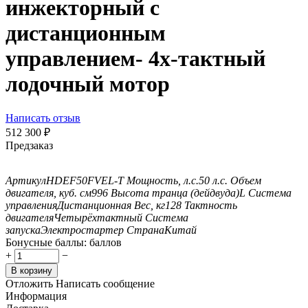
инжекторный с
дистанционным
управлением- 4х-тактный
лодочный мотор
Написать отзыв
512 300
₽
Предзаказ
Артикул
HDEF50FVEL-T
Мощность, л.с.
50 л.с.
Объем
двигателя, куб. см
996
Высота транца (дейдвуда)
L
Система
управления
Дистанционная
Вес, кг
128
Тактность
двигателя
Четырёхтактный
Система
запуска
Электростартер
Страна
Китай
Бонусные баллы:
баллов
+
−
В корзину
Отложить
Написать сообщение
Информация