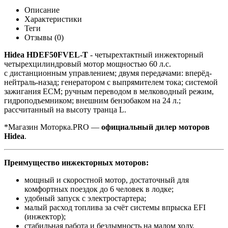
Описание
Характеристики
Теги
Отзывы (0)
Hidea HDEF50FVEL-T
- четырехтактный инжекторный
четырехцилиндровый мотор мощностью 60 л.с.
с дистанционным управлением; двумя передачами: вперёд-
нейтраль-назад; генератором с выпрямителем тока; системой
зажигания ECM; ручным переводом в мелководный режим,
гидроподъемником; внешним бензобаком на 24 л.;
рассчитанный на высоту транца L.
*Магазин Моторка.PRO ―
официальный дилер моторов
Hidea
.
Преимущество инжекторных моторов:
мощный и скоростной мотор, достаточный для
комфортных поездок до 6 человек в лодке;
удобный запуск с электростартера;
малый расход топлива за счёт системы впрыска EFI
(инжектор);
стабильная работа и бездымность на малом ходу.