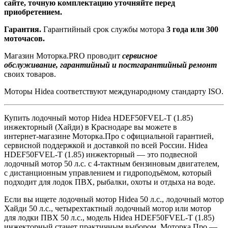
сайте, точную комплектацию уточняйте перед
приобретением.
Гарантия.
Гарантийный срок службы мотора
3 года или 300
моточасов.
Магазин Моторка.PRO проводит
сервисное
обслуживание, гарантийный и постгарантийный ремонт
своих товаров.
Моторы Hidea соответствуют международному стандарту ISO.
Купить лодочный мотор Hidea HDEF50FVEL-T (1.85)
инжекторный (Хайди) в Краснодаре вы можете в
интернет‑магазине Моторка.Про с официальной гарантией,
сервисной поддержкой и доставкой по всей России. Hidea
HDEF50FVEL-T (1.85) инжекторный — это подвесной
лодочный мотор 50 л.с. с 4‑тактным бензиновым двигателем,
с дистанционным управлением и гидроподъёмом, который
подходит для лодок ПВХ, рыбалки, охоты и отдыха на воде.
Если вы ищете лодочный мотор Hidea 50 л.с., лодочный мотор
Хайди 50 л.с., четырехтактный лодочный мотор или мотор
для лодки ПВХ 50 л.с., модель Hidea HDEF50FVEL-T (1.85)
инжекторный станет практичным выбором. Моторка.Про —