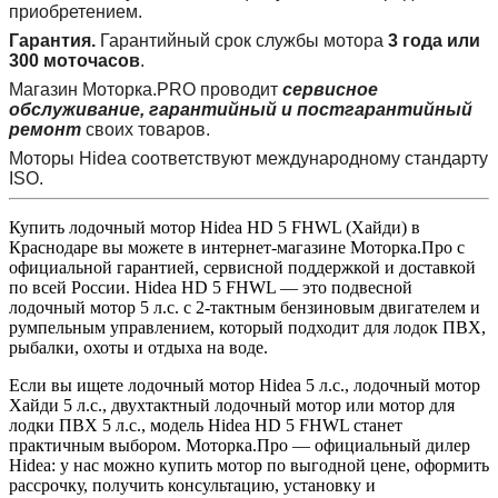
приобретением.
Гарантия.
Гарантийный срок службы мотора
3 года или
300 моточасов
.
Магазин Моторка.PRO проводит
сервисное
обслуживание, гарантийный и постгарантийный
ремонт
своих товаров.
Моторы Hidea соответствуют международному стандарту
ISO.
Купить лодочный мотор Hidea HD 5 FHWL (Хайди) в
Краснодаре вы можете в интернет‑магазине Моторка.Про с
официальной гарантией, сервисной поддержкой и доставкой
по всей России. Hidea HD 5 FHWL — это подвесной
лодочный мотор 5 л.с. с 2‑тактным бензиновым двигателем и
румпельным управлением, который подходит для лодок ПВХ,
рыбалки, охоты и отдыха на воде.
Если вы ищете лодочный мотор Hidea 5 л.с., лодочный мотор
Хайди 5 л.с., двухтактный лодочный мотор или мотор для
лодки ПВХ 5 л.с., модель Hidea HD 5 FHWL станет
практичным выбором. Моторка.Про — официальный дилер
Hidea: у нас можно купить мотор по выгодной цене, оформить
рассрочку, получить консультацию, установку и