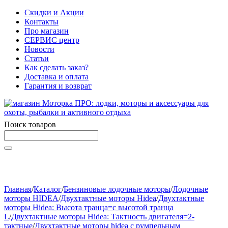
Скидки и Акции
Контакты
Про магазин
СЕРВИС центр
Новости
Статьи
Как сделать заказ?
Доставка и оплата
Гарантия и возврат
Поиск товаров
Начните вводить текст, что бы быстро найти нужные
товары!
Главная
/
Каталог
/
Бензиновые лодочные моторы
/
Лодочные
моторы HIDEA
/
Двухтактные моторы Hidea
/
Двухтактные
моторы Hidea: Высота транца=с высотой транца
L
/
Двухтактные моторы Hidea: Тактность двигателя=2-
тактные
/
Двухтактные моторы hidea с румпельным