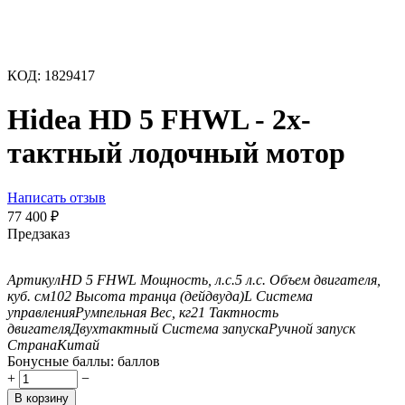
КОД:
1829417
Hidea HD 5 FHWL - 2х-
тактный лодочный мотор
Написать отзыв
77 400
₽
Предзаказ
Артикул
HD 5 FHWL
Мощность, л.с.
5 л.с.
Объем двигателя,
куб. см
102
Высота транца (дейдвуда)
L
Система
управления
Румпельная
Вес, кг
21
Тактность
двигателя
Двухтактный
Система запуска
Ручной запуск
Страна
Китай
Бонусные баллы:
баллов
+
−
В корзину