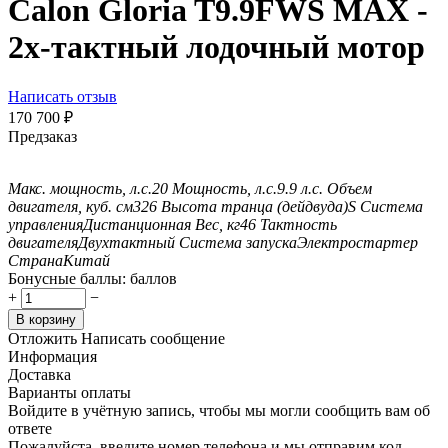
Calon Gloria T9.9FWS MAX -
2х-тактный лодочный мотор
Написать отзыв
170 700
₽
Предзаказ
Макс. мощность, л.с.
20
Мощность, л.с.
9.9 л.с.
Объем
двигателя, куб. см
326
Высота транца (дейдвуда)
S
Система
управления
Дистанционная
Вес, кг
46
Тактность
двигателя
Двухтактный
Система запуска
Электростартер
Страна
Китай
Бонусные баллы:
баллов
+
−
В корзину
Отложить
Написать сообщение
Информация
Доставка
Варианты оплаты
Войдите в учётную запись, чтобы мы могли сообщить вам об
ответе
Пожалуйста, введите номер телефона и мы отправим код