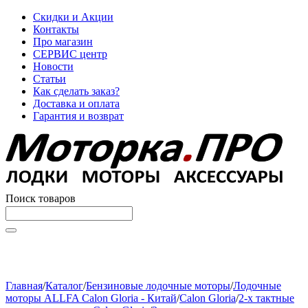
Скидки и Акции
Контакты
Про магазин
СЕРВИС центр
Новости
Статьи
Как сделать заказ?
Доставка и оплата
Гарантия и возврат
Поиск товаров
Начните вводить текст, что бы быстро найти нужные
товары!
Главная
/
Каталог
/
Бензиновые лодочные моторы
/
Лодочные
моторы ALLFA Calon Gloria - Китай
/
Calon Gloria
/
2-х тактные