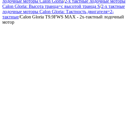
лодочные моторы Calon Gloria
/
2-х тактные лодочные моторы
Calon Gloria: Высота транца=с высотой транца S
/
2-х тактные
лодочные моторы Calon Gloria: Тактность двигателя=2-
тактные
/
Calon Gloria T9.9FWS MAX - 2х-тактный лодочный
мотор