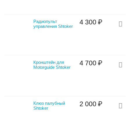
4 300
₽
Радиопульт
управления Shtoker
4 700
₽
Кронштейн для
Motorguide Shtoker
2 000
₽
Клюз палубный
Shtoker