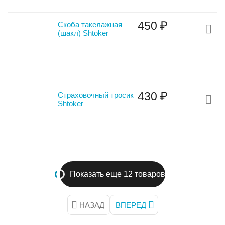
‍450‍
₽
Скоба такелажная
(шакл) Shtoker
‍430‍
₽
Страховочный тросик
Shtoker
Показать еще 12 товаров
НАЗАД
ВПЕРЕД