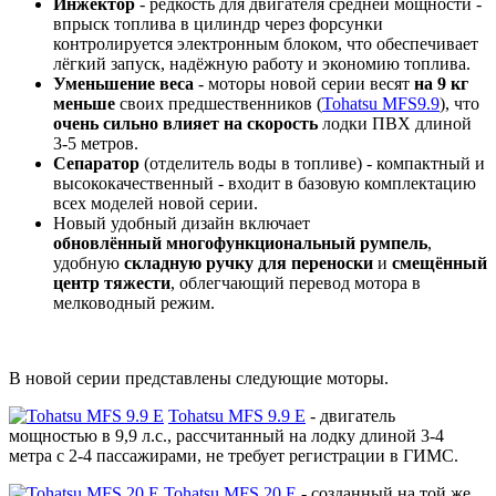
Инжектор
- редкость для двигателя средней мощности -
впрыск топлива в цилиндр через форсунки
контролируется электронным блоком, что обеспечивает
лёгкий запуск, надёжную работу и экономию топлива.
Уменьшение веса
- моторы новой серии весят
на 9 кг
меньше
своих предшественников (
Tohatsu MFS9.9
), что
очень сильно влияет на скорость
лодки ПВХ длиной
3-5 метров.
Сепаратор
(отделитель воды в топливе) - компактный и
высококачественный - входит в базовую комплектацию
всех моделей новой серии.
Новый удобный дизайн включает
обновлённый многофункциональный румпель
,
удобную
складную ручку для переноски
и
смещённый
центр тяжести
, облегчающий перевод мотора в
мелководный режим.
В новой серии представлены следующие моторы.
Tohatsu MFS 9.9 E
- двигатель
мощностью в 9,9 л.с., рассчитанный на лодку длиной 3-4
метра с 2-4 пассажирами, не требует регистрации в ГИМС.
Tohatsu MFS 20 E
- созданный на той же