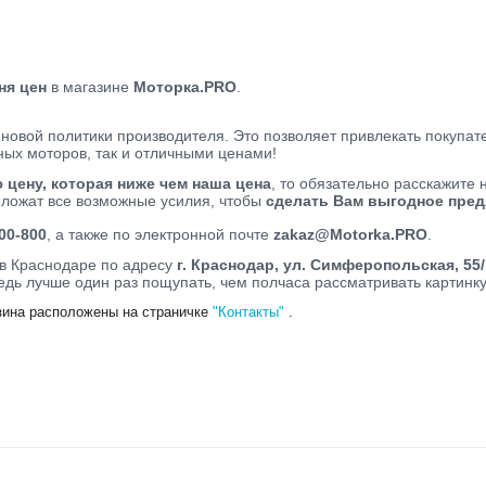
ня цен
в магазине
Моторка.PRO
.
овой политики производителя. Это позволяет привлекать покупат
ных моторов, так и отличными ценами!
цену, которая ниже чем наша цена
, то обязательно расскажите 
иложат все возможные усилия, чтобы
сделать Вам выгодное пре
00-800
, а также по электронной почте
zakaz@Motorka.PRO
.
в Краснодаре по адресу
г. Краснодар, ул. Симферопольская, 55/
едь лучше один раз пощупать, чем полчаса рассматривать картинку
зина расположены на страничке
"Контакты"
.