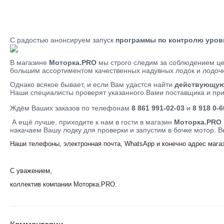
С радостью анонсируем запуск
программы по контролю уров
В магазине
Моторка.PRO
мы строго следим за соблюдением цен
большим ассортиментом качественных надувных лодок и лодоч
Однако всякое бывает, и если Вам удастся найти
действующую 
Наши специалисты проверят указанного Вами поставщика и пр
Ждём Ваших заказов по телефонам
8 861 991-02-03
и
8 918 0-6
А ещё лучше, приходите к нам в гости в магазин
Моторка.PRO
накачаем Вашу лодку для проверки и запустим в бочке мотор. В
Наши телефоны, электронная почта, WhatsApp и конечно адрес мага
С уважением,
коллектив компании Моторка.PRO.
Комментарии