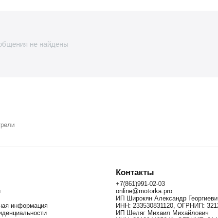
общения не найдены
трели
Контакты
+7(861)991-02-03
и
online@motorka.pro
ИП Широкян Александр Георгиеви
зная информация
ИНН: 233530831120, ОГРНИП: 321
иденциальности
ИП Шеляг Михаил Михайлович