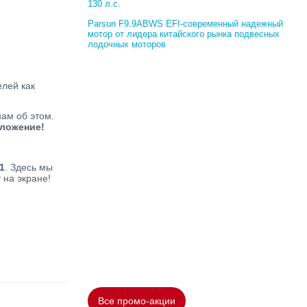
130 л.с.
Parsun F9.9ABWS EFI-современный надежный
мотор от лидера китайского рынка подвесных
лодочных моторов
елей как
нам об этом.
дложение!
1
. Здесь мы
 на экране!
Все промо-акции