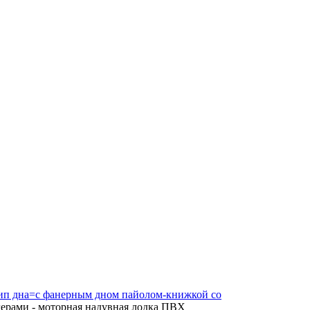
ип дна=с фанерным дном пайолом-книжкой со
герами - моторная надувная лодка ПВХ