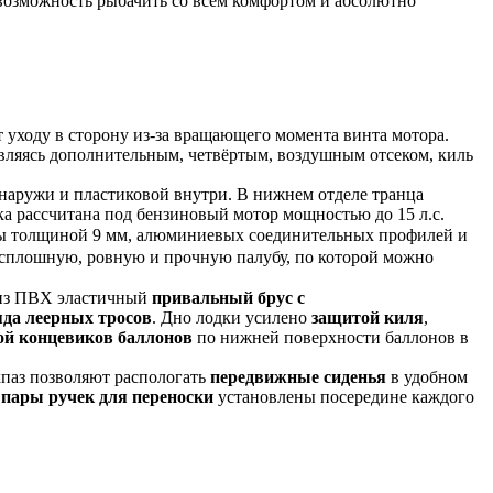
 возможность рыбачить со всем комфортом и абсолютно
ет уходу в сторону из-за вращающего момента винта мотора.
 Являясь дополнительным, четвёртым, воздушным отсеком, киль
аружи и пластиковой внутри. В нижнем отделе транца
ка рассчитана под бензиновый мотор мощностью до 15 л.с.
ы толщиной 9 мм,
алюминиевых соединительных профилей и
ет сплошную, ровную и прочную палубу, по которой можно
й из ПВХ эластичный
привальный брус с
яда
леерных тросов
. Дно лодки усилено
защитой киля
,
ой концевиков баллонов
по нижней поверхности баллонов в
кпаз позволяют распологать
передвижные сиденья
в удобном
пары ручек для переноски
установлены посередине каждого