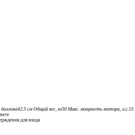
 баллона
42.5 см
Общий вес, кг
50
Макс. мощность мотора, л.с.
15
твете
ерждения для входа