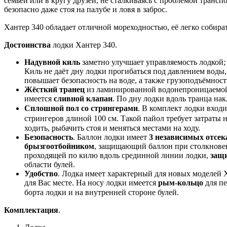
семьёй или в кругу друзей, не сталкиваясь с проблемой транс
безопасно даже стоя на палубе и ловя в заброс.
Хантер 340 обладает отличной мореходностью, её легко собират
Достоинства
лодки Хантер 340.
Надувной киль
заметно улучшает управляемость лодкой; 
Киль не даёт дну лодки прогибаться под давлением воды,
повышает безопасность на воде, а также грузоподъёмност
Жёсткий транец
из ламинированной водонепроницаемой
имеется
сливной клапан
. По дну лодки вдоль транца на
Сплошной пол со стрингерами
. В комплект лодки вход
стрингеров длиной 100 см
. Такой пайол требует затраты
ходить, рыбачить стоя и меняться местами на ходу.
Безопасность
. Баллон лодки имеет
3 независимых отсек
брызгоотбойником
,
защищающий баллон при столкновен
проходящей по килю вдоль срединной линии лодки,
защи
области булей.
Удобство
. Лодка имеет характерный для новых моделей
для Вас месте. На носу лодки имеется
рым-кольцо
для пе
борта лодки и на внутренней стороне булей
.
Комплектация
.