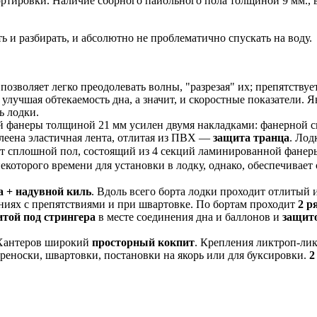
портировки. Наличие сборного пайольного пола толщиной 9 мм.,
ь и разбирать, и абсолютно не проблематично спускать на воду.
позволяет легко преодолевать волны, "разрезая" их; препятству
 улучшая обтекаемость дна, а значит, и скоростные показатели.
ь лодки.
 фанеры толщиной 21 мм усилен двумя накладками: фанерной сн
клеена эластичная лента, отлитая из ПВХ ―
защита транца
. Лод
ит сплошной пол, состоящий из
4 секций
ламинированной фанер
 некоторого времени для установки в лодку, однако, обеспечива
а + надувной киль
. Вдоль всего борта лодки проходит отлиты
иях с препятствиями и при швартовке. По бортам проходит
2 р
той под стрингера
в месте соединения дна и баллонов и
защит
 Хантеров широкий
просторный кокпит
. Крепления ликтроп-ли
реноски, швартовки, постановки на якорь или для буксировки.
2