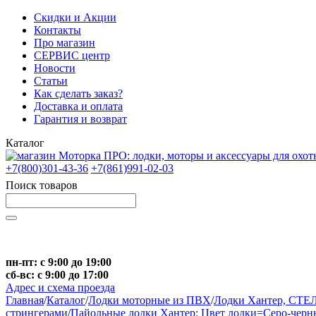
Скидки и Акции
Контакты
Про магазин
СЕРВИС центр
Новости
Статьи
Как сделать заказ?
Доставка и оплата
Гарантия и возврат
Каталог
+7(800)301-43-36
+7(861)991-02-03
Поиск товаров
Начните вводить текст, что бы быстро найти нужные тов
пн-пт: с 9:00 до 19:00
сб-вс: с 9:00 до 17:00
Адрес и схема проезда
Главная
/
Каталог
/
Лодки моторные из ПВХ
/
Лодки Хантер, СТЕ
стрингерами
/
Пайольные лодки Хантер: Цвет лодки=Серо-чер