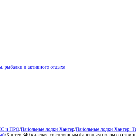
ары!
ЛС и ПРО
/
Пайольные лодки Хантер
/
Пайольные лодки Хантер: Т
ный
/
Хантер 340 килевая, со сплошным фанерным полом со стрин