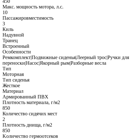
450
Макс. мощность мотора, л.с.
10
Пассажировместимость
3
Киль
Надувной
Транец
Встроенный
Особенности
Ремкомплект|Подвижные сиденья|Леерный трос|Ручки для
переноски|Насос|Якорный рым|Разборные весла
Тип
Моторная
Тип сиденья
Жесткое
Материал
Армированный ПВХ
Плотность материала, г/м2
850
Количество сидячих мест
2
Плотность днища, г/м2
850
Kоличество гермоотсеков