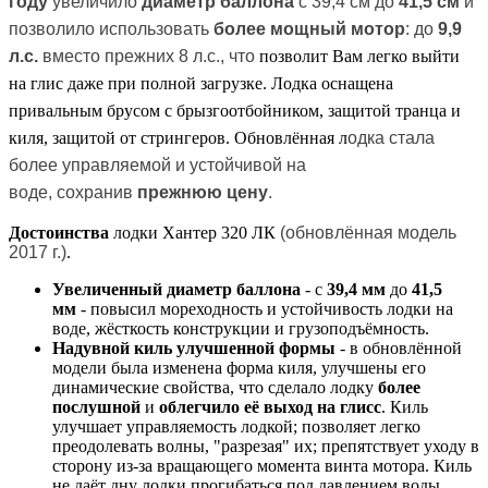
году
увеличило
диаметр баллона
с 39,4 см до
41,5 см
и
позволило использовать
более мощный мотор
: до
9,9
л.с.
вместо прежних 8 л.с., что
позволит Вам легко выйти
на глис даже при полной загрузке
. Лодка
оснащена
привальным брусом с брызгоотбойником, защитой транца и
киля, защитой от стрингеров. Обновлённая л
одка стала
более управляемой и устойчивой на
воде, сохранив
прежнюю цену
.
Достоинства
лодки Хантер 320 ЛК
(обновлённая модель
2017 г.)
.
Увеличенный диаметр баллона
- с
39,4 мм
до
41,5
мм
- повысил мореходность и устойчивость лодки на
воде, жёсткость конструкции и грузоподъёмность.
Надувной киль улучшенной формы
- в обновлённой
модели была изменена форма киля, улучшены его
динамические свойства, что сделало лодку
более
послушной
и
облегчило её выход на глисс
. Киль
улучшает управляемость лодкой; позволяет легко
преодолевать волны, "разрезая" их; препятствует уходу в
сторону из-за вращающего момента винта мотора. Киль
не даёт дну лодки прогибаться под давлением воды,