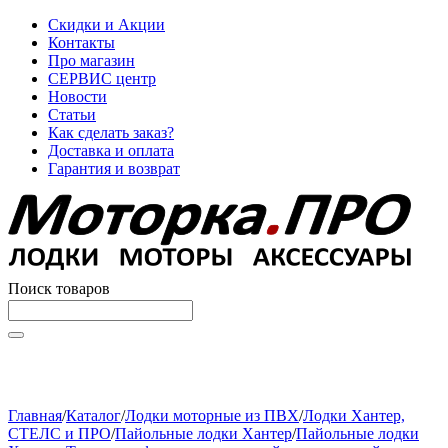
Скидки и Акции
Контакты
Про магазин
СЕРВИС центр
Новости
Статьи
Как сделать заказ?
Доставка и оплата
Гарантия и возврат
Поиск товаров
Начните вводить текст, что бы быстро найти нужные
товары!
Главная
/
Каталог
/
Лодки моторные из ПВХ
/
Лодки Хантер,
СТЕЛС и ПРО
/
Пайольные лодки Хантер
/
Пайольные лодки