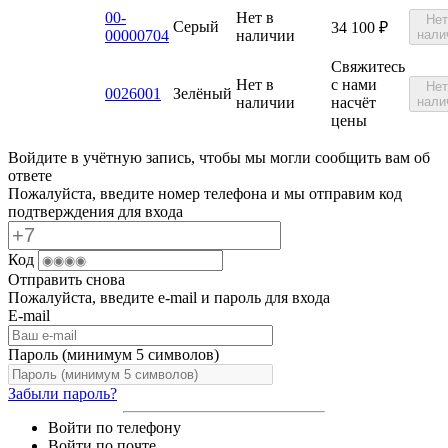
00-
Нет в
Нет
Серый
34 100
₽
00000704
наличии
нали
Свяжитесь
Нет в
с нами
Нет
0026001
Зелёный
наличии
насчёт
нали
цены
Войдите в учётную запись, чтобы мы могли сообщить вам об
ответе
Пожалуйста, введите номер телефона и мы отправим код
подтверждения для входа
Код
Отправить снова
Пожалуйста, введите e-mail и пароль для входа
E-mail
Пароль (минимум 5 символов)
Забыли пароль?
Войти по телефону
Войти по почте