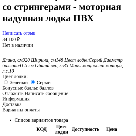
со стрингерами - моторная
надувная лодка ПВХ
Написать отзыв
34 100
₽
Нет в наличии
Длина, см
320
Ширина, см
148
Цвет лодки
Серый
Диаметр
баллона
41.5 см
Общий вес, кг
35
Макс. мощность мотора,
л.с.
10
Цвет лодки:
Зелёный
Серый
Бонусные баллы:
баллов
Отложить
Написать сообщение
Информация
Доставка
Варианты оплаты
Список вариантов товара
Цвет
КОД
Доступность
Цена
лодки