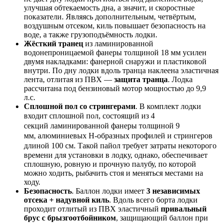
улучшая обтекаемость дна, а значит, и скоростные
показатели. Являясь дополнительным, четвёртым,
воздушным отсеком, киль повышает безопасность на
воде, а также грузоподъёмность лодки.
Жёсткий транец
из ламинированной
водонепроницаемой фанеры толщиной 18 мм усилен
двумя накладками: фанерной снаружи и пластиковой
внутри. По дну лодки вдоль транца наклеена эластичная
лента, отлитая из ПВХ ―
защита транца
. Лодка
рассчитана под бензиновый мотор мощностью до 9,9
л.с.
Сплошной пол со стрингерами
. В комплект лодки
входит сплошной пол, состоящий из
4
секций
ламинированной фанеры толщиной 9
мм,
алюминиевых Н-образных профилей и стрингеров
длиной 100 см
. Такой пайол требует затраты некоторого
времени для установки в лодку, однако, обеспечивает
сплошную, ровную и прочную палубу, по которой
можно ходить, рыбачить стоя и меняться местами на
ходу.
Безопасность
. Баллон лодки имеет
3 независимых
отсека + надувной киль
. Вдоль всего борта лодки
проходит отлитый из ПВХ эластичный
привальный
брус с брызгоотбойником
,
защищающий баллон при