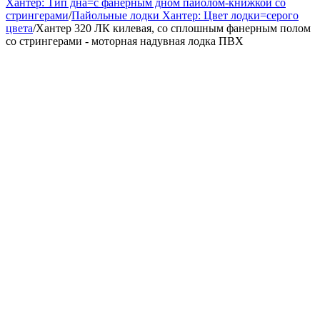
Хантер: Тип дна=с фанерным дном пайолом-книжкой со
стрингерами
/
Пайольные лодки Хантер: Цвет лодки=серого
цвета
/
Хантер 320 ЛК килевая, со сплошным фанерным полом
со стрингерами - моторная надувная лодка ПВХ