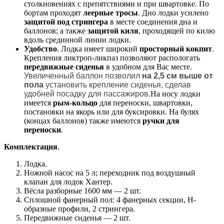
столкновениях с препятствиями и при швартовке. По
бортам проходят
леерные тросы
. Дно лодки усилено
защитой под стрингера
в месте соединения дна и
баллонов; а также
защитой киля
, проходящей по килю
вдоль срединной линии лодки.
Удобство
. Лодка имеет широкий
просторный кокпит
.
Крепления ликтроп-ликпаз позволяют распологать
передвижные сиденья
в удобном для Вас месте.
Увеличенный баллон позволил
на 2,5 см выше от
пола
установить крепление сиденья, сделав
удобней посадку для пассажиров.
На носу лодки
имеется
рым-кольцо
для переноски, швартовки,
постановки на якорь или для буксировки. На булях
(концах баллонов) также имеются
ручки для
переноски
.
Комплектация
.
Лодка.
Ножной насос на 5 л; переходник под воздушный
клапан для лодок Хантер.
Вёсла разборные 1600 мм ― 2 шт.
Сплошной фанерный пол: 4 фанерных секции, Н-
образные профили, 2 стрингера.
Передвижные сиденья ― 2 шт.