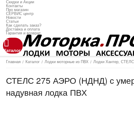
Скидки и Акции
Контакты
Про магазин
СЕРВИС центр
Новости
Статьи
Как сделать заказ?
Доставка и оплата
Гарантия и возврат
Каталог
Главная
Каталог
Лодки моторные из ПВХ
Лодки Хантер, СТЕЛ
/
/
/
СТЕЛС 275 АЭРО (НДНД) с умер
надувная лодка ПВХ