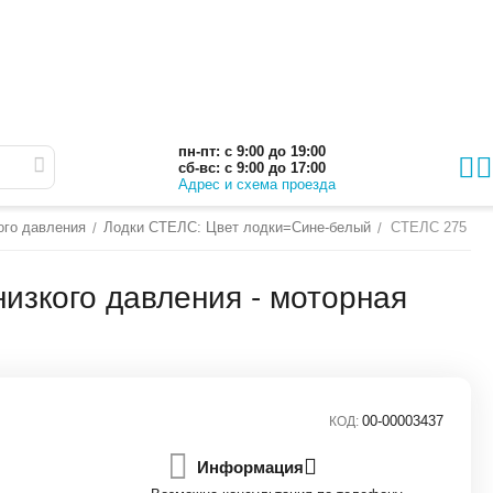
пн-пт: с 9:00 до 19:00
сб-вс: с 9:00 до 17:00
Адрес и схема проезда
ого давления
Лодки СТЕЛС: Цвет лодки=Сине-белый
СТЕЛС 275 АЭР
/
/
зкого давления - моторная
00-00003437
КОД:
Информация