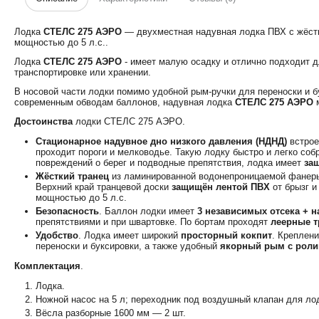
Лодка
СТЕЛС 275 АЭРО
― двухместная надувная лодка ПВХ с жёстк
мощностью до 5 л.с..
Лодка
СТЕЛС 275 АЭРО
- имеет малую осадку и отлично подходит д
транспортировке или хранении.
В носовой части лодки помимо удобной рым-ручки для переноски и б
современным обводам баллонов, надувная лодка
СТЕЛС 275 АЭРО
м
Достоинства
лодки СТЕЛС 275 АЭРО.
Стационарное надувное дно низкого давления (НДНД)
встрое
проходит пороги и мелководье. Такую лодку быстро и легко соб
повреждений о берег и подводные препятствия, лодка имеет
за
Жёсткий транец
из ламинированной водонепроницаемой фане
Верхний край транцевой доски
защищён лентой ПВХ
от брызг и
мощностью до 5 л.с.
Безопасность
. Баллон лодки имеет
3 независимых отсека + н
препятствиями и при швартовке. По бортам проходят
леерные 
Удобство
. Лодка имеет широкий
просторный кокпит
. Креплен
переноски и буксировки, а также удобный
якорный рым с рол
Комплектация
.
Лодка.
Ножной насос на 5 л; переходник под воздушный клапан для ло
Вёсла разборные 1600 мм ― 2 шт.