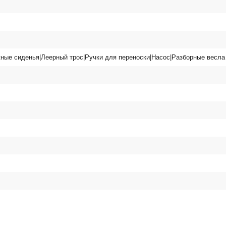
ные сиденья|Леерный трос|Ручки для переноски|Насос|Разборные весла