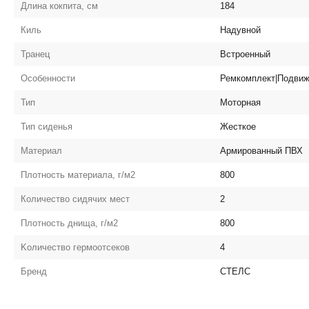
Длина кокпита, см
184
Киль
Надувной
Транец
Встроенный
Особенности
Ремкомплект|Подвиж
Тип
Моторная
Тип сиденья
Жесткое
Материал
Армированный ПВХ
Плотность материала, г/м2
800
Количество сидячих мест
2
Плотность днища, г/м2
800
Kоличество гермоотсеков
4
Бренд
СТЕЛС