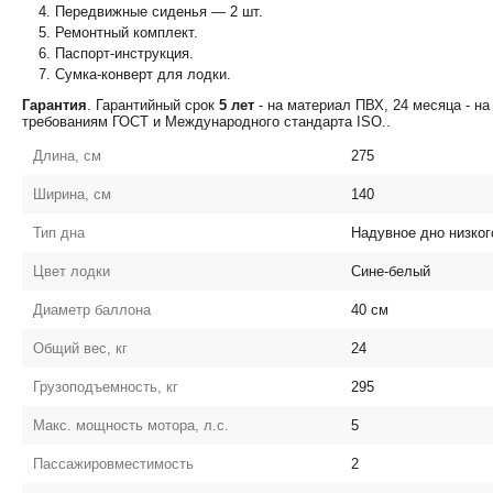
Передвижные сиденья ― 2 шт.
Ремонтный комплект.
Паспорт-инструкция.
Сумка-конверт для лодки.
Гарантия
. Гарантийный срок
5 лет
- на материал ПВХ, 24 месяца - на
требованиям ГОСТ и Международного стандарта ISO..
Длина, см
275
Ширина, см
140
Тип дна
Надувное дно низког
Цвет лодки
Сине-белый
Диаметр баллона
40
см
Общий вес, кг
24
Грузоподъемность, кг
295
Макс. мощность мотора, л.с.
5
Пассажировместимость
2