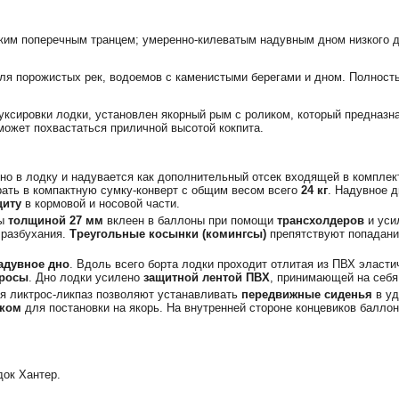
им поперечным транцем; умеренно-килеватым надувным дном низкого д
ля порожистых рек, водоемов с каменистыми берегами и дном. Полностью
уксировки лодки, установлен якорный рым с роликом, который предназн
ожет похвастаться приличной высотой кокпита.
но в лодку и надувается как дополнительный отсек входящей в комплек
рать в компактную сумку-конверт с общим весом всего
24 кг
. Надувное д
щиту
в кормовой и носовой части.
ры
толщиной 27 мм
вклеен в баллоны при помощи
трансхолдеров
и уси
 разбухания.
Треугольные косынки (комингсы)
препятствуют попаданию
адувное дно
. Вдоль всего борта лодки проходит отлитая из ПВХ эласт
тросы
. Дно лодки усилено
защитной лентой ПВХ
, принимающей на себя 
ия ликтрос-ликпаз позволяют устанавливать
передвижные сиденья
в уд
иком
для
постановки на якорь. На внутренней стороне концевиков балл
док Хантер.