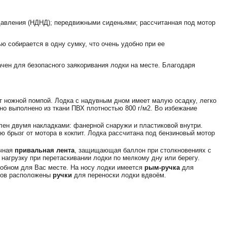
авления (НДНД); передвижными сиденьями; рассчитанная под мотор
 собирается в одну сумку, что очень удобно при ее
ачен для безопасного заякоривания лодки на месте. Благодаря
т ножной помпой. Лодка с надувным дном имеет малую осадку, легко
но выполнено из ткани ПВХ плотностью 800 г/м2. Во избежание
лен двумя накладками: фанерной снаружи и пластиковой внутри.
 брызг от мотора в кокпит. Лодка рассчитана под бензиновый мотор
ичная
привальная лента
,
защищающая баллон при столкновениях с
нагрузку при перетаскивании лодки по мелкому дну или берегу.
обном для Вас месте. На носу лодки имеется
рым-ручка
для
онов расположены
ручки
для переноски лодки вдвоём.