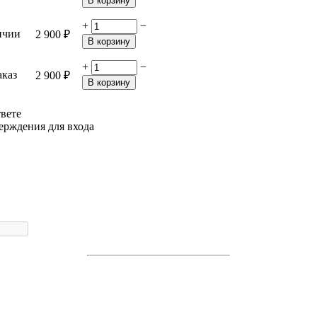
В корзину
+
−
ичии
2 900
₽
В корзину
+
−
аказ
2 900
₽
В корзину
твете
ерждения для входа