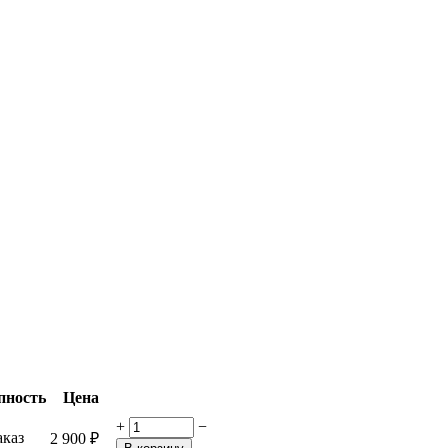
пность
Цена
+
−
аказ
2 900
₽