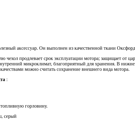
олезный аксессуар. Он выполнен из качественной ткани Оксфорд
ю чехол продлевает срок эксплуатации мотора; защищает от цар
внутренний микроклимат, благоприятный для хранения. В нижней
ачествами можно считать сохранение внешнего вида мотора.
кта
:
,
и топливную горловину.
, серый