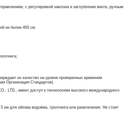
правлением, с регулировкой наклона и заглубления винта, ручным
ой
не
более
450
см
.
роллинга;
верждает их качество на уровне проверенных временем
ная Организация Стандартов).
O., LTD., имеет доступ к технологиям высокого международного
 5 км для облова водоёма, троллинга или развлечения. Не стоит