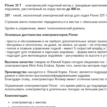
Flover 33 T
- электрический лодочный мотор с транцевым креплением
подъемом, рассчитанный на лодку весом
до 800 кг.
33Т
- тихий
,
экологичный
электрический
мотор
для
лодки
Flover
33T
Строение
винта
позволяет
передвигаться
в
местах
с
обильным
колич
Удобен в управлении, имеет телескопический румпель.
Основные достоинства электромоторов Flover
- просты в обслуживании и не требуют дополнительных затрат (нужно
- бесшумны и экологичны: ни дыма, ни запаха, ни шума – не отпугив
- легкое и плавное управление лодкой - имеют 5 скоростей вперёд и 
- подходят для плавания в заросших водоёмах – форма винта препя
- подходят для мелководных водоёмов – регулировка по высоте и уг
Высокое качество
товаров из Южной Кореи сегодня общеизвестно. 
электромоторов Minn Kota Endura. Кроме того, качество моторов п
Производство
находится в Южной Корее. Flover, является подразд
уровня и обеспечен высококвалифицированными кадрами.
Благодаря этому, электромоторы Фловер имеют отличное качество п
Ограничения электромоторов Flover - это время работы до подзаряд
использовать электромотор в длительных походах на большие расст
Комплектация:
электромотор с винтом;
руководство по эксплуатации;