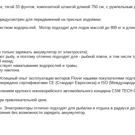
; тягой 33 фунтов, композитной штангой длиной 750 см; с румпельным у
предусмотрен
для
передвижений
на
пресных
водоёмах
.
еством
водорослей
.
Мотор
подходит
для
лодок
массой
до
800
кг
и
длин
 только заряжать аккумулятор от электросети);
ают рыбу, и поэтому отлично подходят для - рыбной ловли, в том числе т
3 назад;
тствует наматыванию водорослей и травы;
лу наклона.
Успешный опыт эксплуатации моторов Flover нашими покупателями подт
одтверждено сертификатами CE (Стандарт Евросоюза) и ISO (Международ
елением крупного южнокорейского автомобильного концерна CSM TECH C
ри привлекательной цене.
ки. Электромоторы отлично подходят для рыбалки и отдыха в радиусе до
ояния без возможности зарядить аккумулятор.