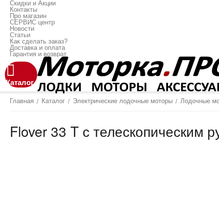
Скидки и Акции
Контакты
Про магазин
СЕРВИС центр
Новости
Статьи
Как сделать заказ?
Доставка и оплата
Гарантия и возврат
Каталог
Главная
Каталог
Электрические лодочные моторы
Лодочные мо
/
/
/
Flover 33 T с телескопическим 