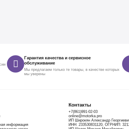
Гарантия качества и сервисное
обслуживание
сии
Мы предлагаем только те товары, в качестве которых
мы уверены
Контакты
+7(861)991-02-03
и
online@motorka.pro
ИП Широкян Александр Георгиеви
зная информация
ИНН: 233530831120, ОГРНИП: 321
иденциальности
ИП Шеляг Михаил Михайлович