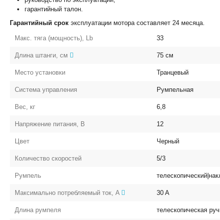
гарантийный талон.
Гарантийный срок
эксплуатации мотора составляет 24 месяца.
Макс. тяга (мощность), Lb
33
Длина штанги, см
75
см
Место установки
Транцевый
Система управления
Румпельная
Вес, кг
6,8
Напряжение питания, В
12
Цвет
Черный
Количество скоростей
5/3
Румпель
телескопический|на
Максимально потребляемый ток, A
30
A
Длина румпеля
телескопическая руч