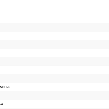
клонный
ка